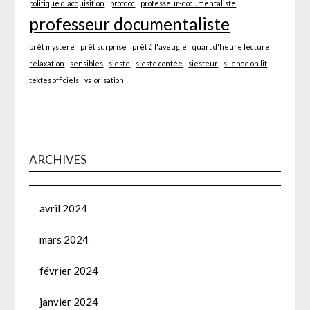
politique d'acquisition
profdoc
professeur-documentaliste
professeur documentaliste
prêt mystere
prêt surprise
prêt à l'aveugle
quart d'heure lecture
relaxation
sensibles
sieste
sieste contée
siesteur
silence on lit
textes officiels
valorisation
ARCHIVES
avril 2024
mars 2024
février 2024
janvier 2024