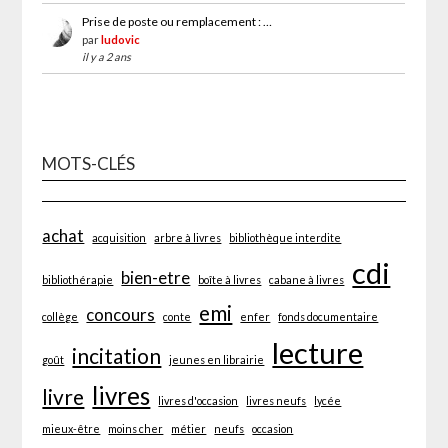
Prise de poste ou remplacement : …
par
ludovic
il y a 2 ans
MOTS-CLÉS
achat
acquisition
arbre à livres
bibliothèque interdite
cdi
bien-etre
bibliothérapie
boîte à livres
cabane à livres
emi
concours
collège
conte
enfer
fonds documentaire
lecture
incitation
goût
jeunes en librairie
livres
livre
livres d'occasion
livres neufs
lycée
mieux-être
moins cher
métier
neufs
occasion