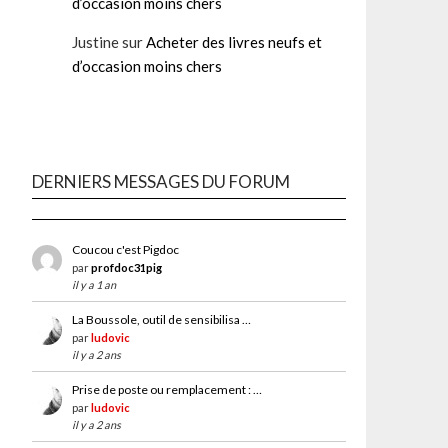
d’occasion moins chers
Justine
sur
Acheter des livres neufs et
d’occasion moins chers
DERNIERS MESSAGES DU FORUM
Coucou c'est Pigdoc
par
profdoc31pig
il y a 1 an
La Boussole, outil de sensibilisa …
par
ludovic
il y a 2 ans
Prise de poste ou remplacement : …
par
ludovic
il y a 2 ans