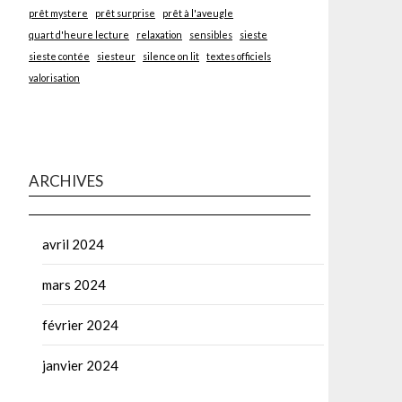
prêt mystere
prêt surprise
prêt à l'aveugle
quart d'heure lecture
relaxation
sensibles
sieste
sieste contée
siesteur
silence on lit
textes officiels
valorisation
ARCHIVES
avril 2024
mars 2024
février 2024
janvier 2024