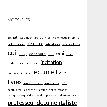
MOTS-CLÉS
achat
acquisition
arbre à livres
bibliothèque interdite
bien-etre
bibliothérapie
boîte à livres
cabane à livres
cdi
emi
concours
collège
conte
enfer
incitation
fonds documentaire
goût
lecture
livre
jeunes en librairie
livres
livres d'occasion
livres neufs
lycée
mieux-être
moins cher
métier
neufs
occasion
politique d'acquisition
profdoc
professeur-documentaliste
professeur documentaliste