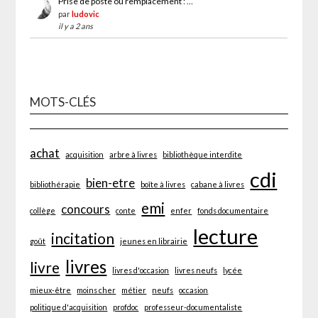
Prise de poste ou remplacement : …
par
ludovic
il y a 2 ans
MOTS-CLÉS
achat
acquisition
arbre à livres
bibliothèque interdite
cdi
bien-etre
bibliothérapie
boîte à livres
cabane à livres
emi
concours
collège
conte
enfer
fonds documentaire
lecture
incitation
goût
jeunes en librairie
livres
livre
livres d'occasion
livres neufs
lycée
mieux-être
moins cher
métier
neufs
occasion
politique d'acquisition
profdoc
professeur-documentaliste