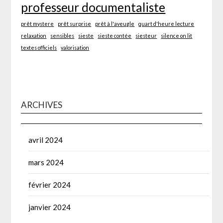
professeur documentaliste
prêt mystere
prêt surprise
prêt à l'aveugle
quart d'heure lecture
relaxation
sensibles
sieste
sieste contée
siesteur
silence on lit
textes officiels
valorisation
ARCHIVES
avril 2024
mars 2024
février 2024
janvier 2024