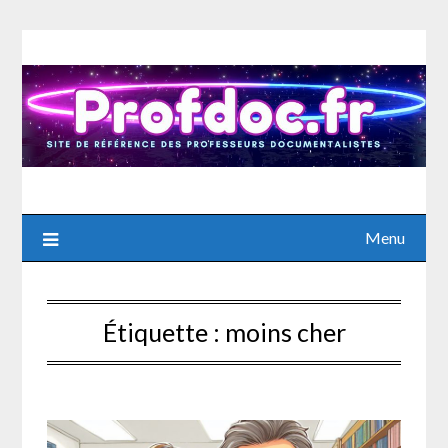
Skip
to
content
Menu
Étiquette :
moins cher