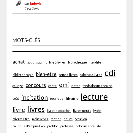
par
ludovic
il y a 2 ans
MOTS-CLÉS
achat
acquisition
arbre à livres
bibliothèque interdite
cdi
bien-etre
bibliothérapie
boîte à livres
cabane à livres
emi
concours
collège
conte
enfer
fonds documentaire
lecture
incitation
goût
jeunes en librairie
livres
livre
livres d'occasion
livres neufs
lycée
mieux-être
moins cher
métier
neufs
occasion
politique d'acquisition
profdoc
professeur-documentaliste