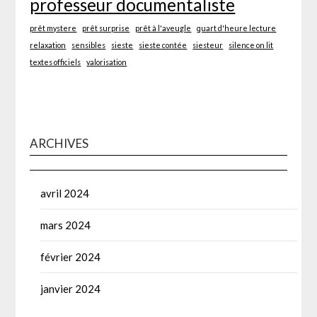
professeur documentaliste
prêt mystere
prêt surprise
prêt à l'aveugle
quart d'heure lecture
relaxation
sensibles
sieste
sieste contée
siesteur
silence on lit
textes officiels
valorisation
ARCHIVES
avril 2024
mars 2024
février 2024
janvier 2024