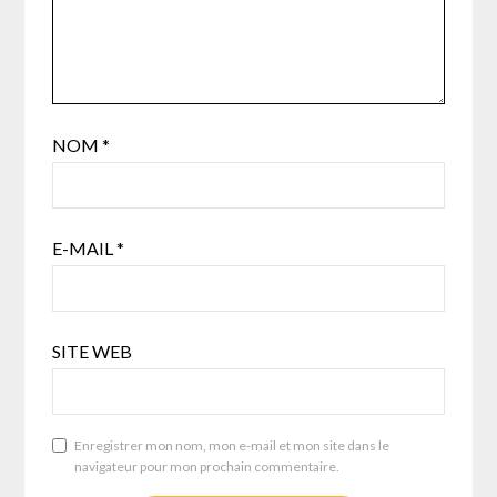
NOM
*
E-MAIL
*
SITE WEB
Enregistrer mon nom, mon e-mail et mon site dans le
navigateur pour mon prochain commentaire.